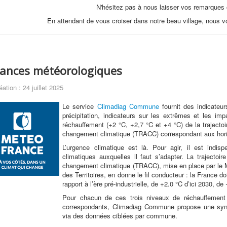
N'hésitez pas à nous laisser vos remarques
En attendant de vous croiser dans notre beau village, nous v
lances météorologiques
éation : 24 juillet 2025
Le service
Climadiag Commune
fournit des indicateu
précipitation, indicateurs sur les extrêmes et les im
réchauffement (+2 °C, +2,7 °C et +4 °C) de la trajecto
changement climatique (TRACC) correspondant aux hori
L’urgence climatique est là. Pour agir, il est indis
climatiques auxquelles il faut s’adapter. La trajectoi
changement climatique (TRACC), mise en place par le Mi
des Territoires, en donne le fil conducteur : la France 
rapport à l’ère pré-industrielle, de +2.0 °C d’ici 2030, de 
Pour chacun de ces trois niveaux de réchauffement
correspondants, Climadiag Commune propose une synth
via des données ciblées par commune.