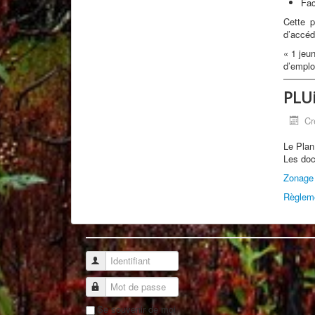
Fac
Cette p
d’accéde
« 1 jeu
d’emplo
PLU
Cr
Le Plan
Les doc
Zonage 
Règleme
Identifiant
Mot de passe
Se souvenir de moi