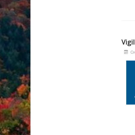
Vigi
Cr