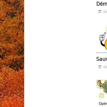
Déma
Cr
Sauv
Cr