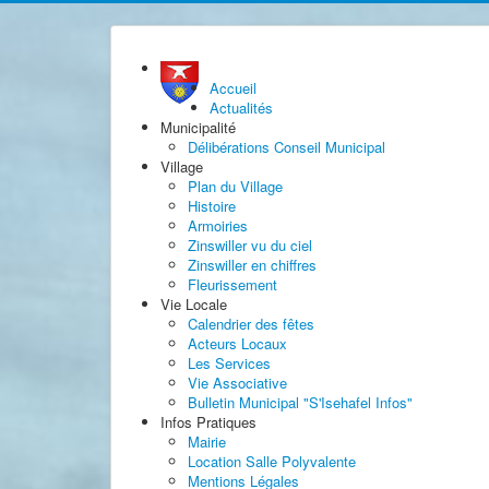
précédente
précédent
suivante
suivant
Accueil
Actualités
Municipalité
Délibérations Conseil Municipal
Village
Plan du Village
Histoire
Armoiries
Zinswiller vu du ciel
Zinswiller en chiffres
Fleurissement
Vie Locale
Calendrier des fêtes
Acteurs Locaux
Les Services
Vie Associative
Bulletin Municipal "S'Isehafel Infos"
Infos Pratiques
Mairie
Location Salle Polyvalente
Mentions Légales