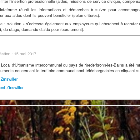
iliter l’insertion professionnelle (aides, missions de service civique, compen
lateforme réunit les informations et démarches à suivre pour accompagne
r aux aides dont ils peuvent bénéficier (selon critères).
ne 1 solution » s’adresse également aux employeurs qui cherchent à recruter o
i, de stage, demande d’aide pour recrutement).
i
éation : 15 mai 2017
 Local d'Urbanisme intercommunal du pays de Niederbronn-les-Bains a été mis 
uments concernant le territoire communal sont téléchargeables en cliquant sur 
Zinswiller
nt Zinswiller