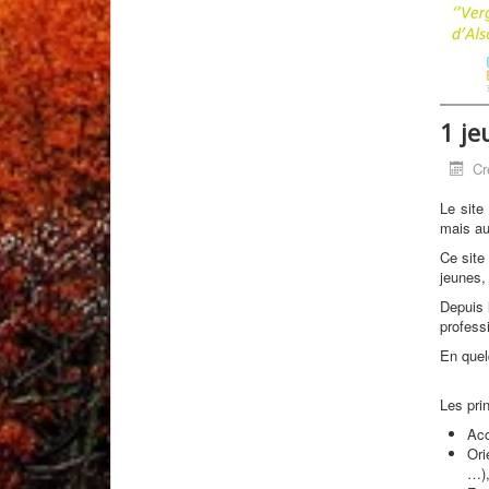
1 je
Cr
Le site
mais au
Ce site
jeunes, 
Depuis 
profess
En quel
Les pri
Acc
Ori
…)