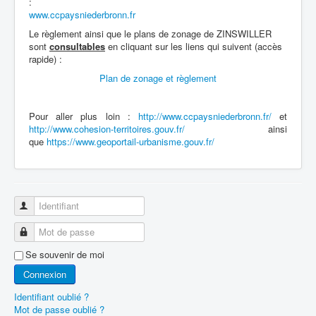
:
www.ccpaysniederbronn.fr
Le règlement ainsi que le plans de zonage de ZINSWILLER
sont
consultables
en cliquant sur les liens qui suivent (accès
rapide) :
Plan de zonage et règlement
Pour aller plus loin :
http://www.ccpaysniederbronn.fr/
et
http://www.cohesion-territoires.gouv.fr/
ainsi
que
https://www.geoportail-urbanisme.gouv.fr/
Identifiant
Mot de passe
Se souvenir de moi
Connexion
Identifiant oublié ?
Mot de passe oublié ?