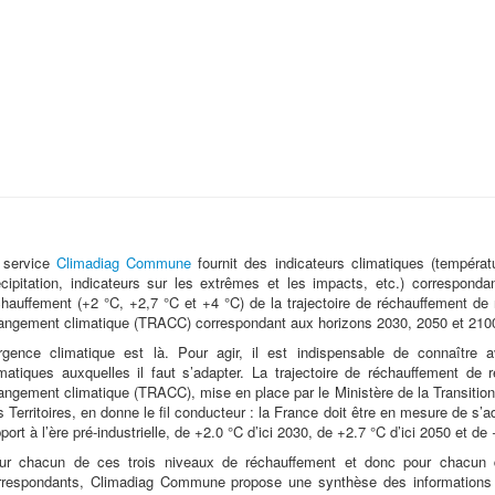
 service
Climadiag Commune
fournit des indicateurs climatiques (tempér
écipitation, indicateurs sur les extrêmes et les impacts, etc.) corresponda
chauffement (+2 °C, +2,7 °C et +4 °C) de la trajectoire de réchauffement de 
angement climatique (TRACC) correspondant aux horizons 2030, 2050 et 210
urgence climatique est là. Pour agir, il est indispensable de connaître a
imatiques auxquelles il faut s’adapter. La trajectoire de réchauffement de 
angement climatique (TRACC), mise en place par le Ministère de la Transitio
s Territoires, en donne le fil conducteur : la France doit être en mesure de s’
port à l’ère pré-industrielle, de +2.0 °C d’ici 2030, de +2.7 °C d’ici 2050 et de +
ur chacun de ces trois niveaux de réchauffement et donc pour chacun d
rrespondants, Climadiag Commune propose une synthèse des informations i