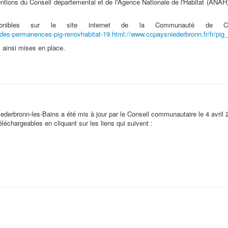
tions du Conseil départemental et de l'Agence Nationale de l'Habitat (ANAH) 
isponibles sur le site internet de la Communauté de C
e-des-permanences-pig-renovhabitat-19.html://www.ccpaysniederbronn.fr/fr/pig_
 ainsi mises en place.
derbronn-les-Bains a été mis à jour par le Conseil communautaire le 4 avril 
échargeables en cliquant sur les liens qui suivent :