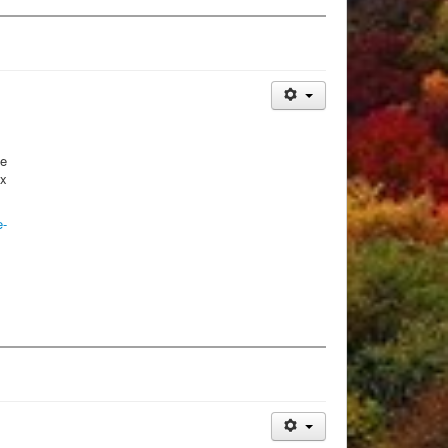
de
ux
e-