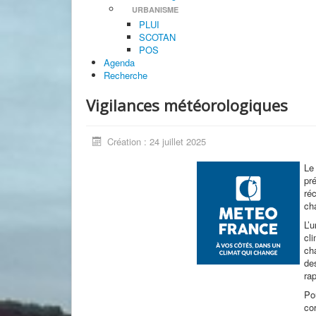
URBANISME
PLUI
SCOTAN
POS
Agenda
Recherche
Vigilances météorologiques
Création : 24 juillet 2025
Le
pr
ré
ch
L’
cl
ch
de
rap
Po
co