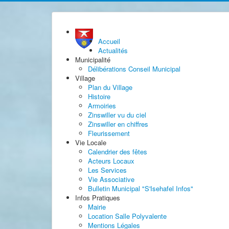
Accueil
Actualités
Municipalité
Délibérations Conseil Municipal
Village
Plan du Village
Histoire
Armoiries
Zinswiller vu du ciel
Zinswiller en chiffres
Fleurissement
Vie Locale
Calendrier des fêtes
Acteurs Locaux
Les Services
Vie Associative
Bulletin Municipal "S'Isehafel Infos"
Infos Pratiques
Mairie
Location Salle Polyvalente
Mentions Légales