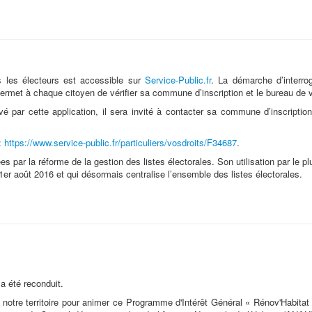
 les électeurs est accessible sur
Service-Public.fr
. La démarche d’interrog
permet à chaque citoyen de vérifier sa commune d’inscription et le bureau de vo
vé par cette application, il sera invité à contacter sa commune d’inscripti
 :
https://www.service-public.fr/particuliers/vosdroits/F34687
.
 par la réforme de la gestion des listes électorales. Son utilisation par le plu
 1er août 2016 et qui désormais centralise l’ensemble des listes électorales.
a été reconduit.
otre territoire pour animer ce Programme d'Intérêt Général « Rénov'Habitat 