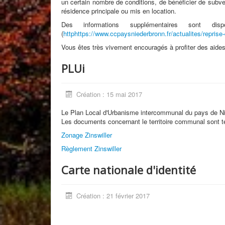
un certain nombre de conditions, de bénéficier de subven
résidence principale ou mis en location.
Des informations supplémentaires sont d
(
httphttps://www.ccpaysniederbronn.fr/actualites/repris
Vous êtes très vivement encouragés à profiter des aides
PLUi
Création : 15 mai 2017
Le Plan Local d'Urbanisme intercommunal du pays de Nie
Les documents concernant le territoire communal sont tél
Zonage Zinswiller
Règlement Zinswiller
Carte nationale d'identité
Création : 21 février 2017