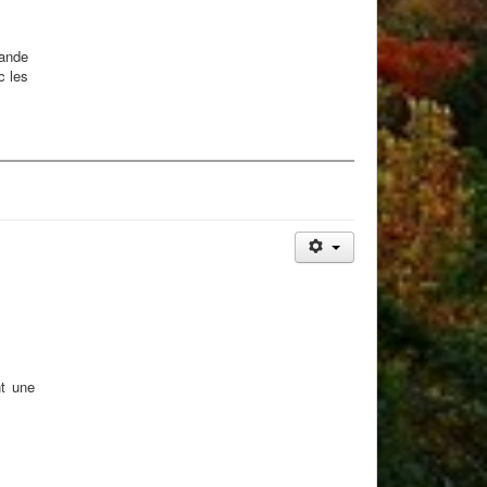
mande
c les
t une