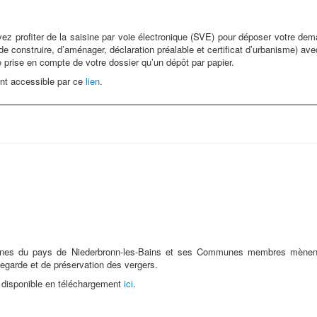
vez profiter de la saisine par voie électronique (SVE) pour déposer votre de
e construire, d’aménager, déclaration préalable et certificat d’urbanisme) ave
 prise en compte de votre dossier qu’un dépôt par papier.
nt accessible par ce
lien
.
s du pays de Niederbronn-les-Bains et ses Communes membres mènen
vegarde et de préservation des vergers.
t disponible en téléchargement
ici
.