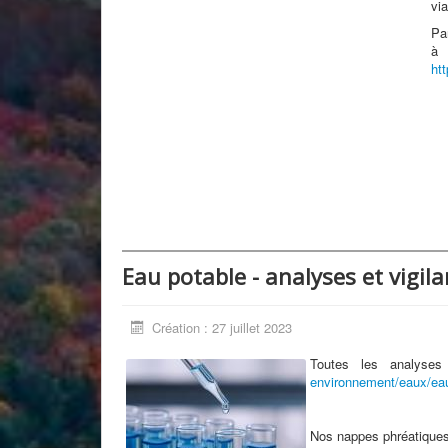
vi
Pa
à 
htt
Eau potable - analyses et vigil
Création : 27 juillet 2023
Toutes les analyses
environnement/eaux/ea
Nos nappes phréatiques